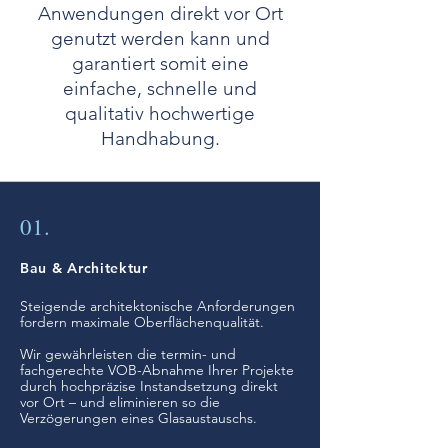
Anwendungen direkt vor Ort
genutzt werden kann und
garantiert somit eine
einfache, schnelle und
qualitativ hochwertige
Handhabung.
01.
Bau & Architektur
Steigende architektonische Anforderungen
fordern maximale Oberflächenqualität.
Wir gewährleisten die termin- und
fachgerechte VOB-Abnahme Ihrer Projekte
durch hochpräzise Instandsetzung direkt
vor Ort – und eliminieren so die
Verzögerungen eines Glasaustauschs.