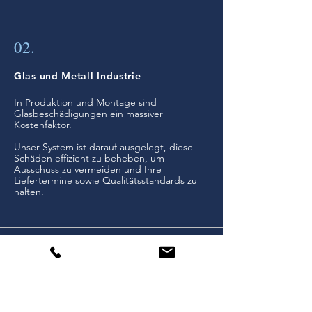
02.
Glas und Metall Industrie
In Produktion und Montage sind
Glasbeschädigungen ein massiver
Kostenfaktor.
Unser System ist darauf ausgelegt, diese
Schäden effizient zu beheben, um
Ausschuss zu vermeiden und Ihre
Liefertermine sowie Qualitätsstandards zu
halten.
03.
Versicherungen